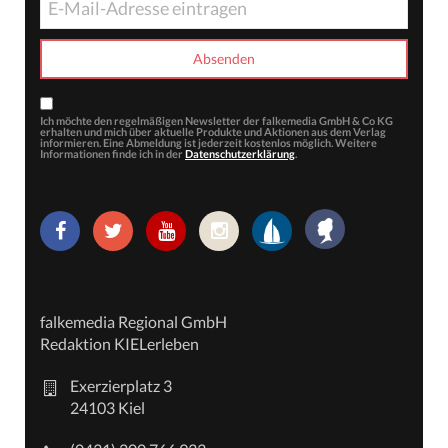
Ich möchte den regelmäßigen Newsletter der falkemedia GmbH & Co KG
erhalten und mich über aktuelle Produkte und Aktionen aus dem Verlag
informieren. Eine Abmeldung ist jederzeit kostenlos möglich. Weitere
Informationen finde ich in der
Datenschutzerklärung
.
falkemedia Regional GmbH
Redaktion KIELerleben
Exerzierplatz 3
24103 Kiel