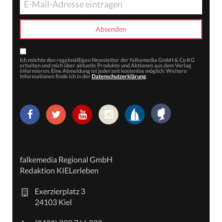
Ich möchte den regelmäßigen Newsletter der falkemedia GmbH & Co KG
erhalten und mich über aktuelle Produkte und Aktionen aus dem Verlag
informieren. Eine Abmeldung ist jederzeit kostenlos möglich. Weitere
Informationen finde ich in der
Datenschutzerklärung
.
falkemedia Regional GmbH
Redaktion KIELerleben
Exerzierplatz 3
24103 Kiel