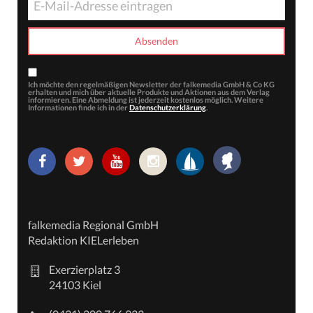
Ich möchte den regelmäßigen Newsletter der falkemedia GmbH & Co KG
erhalten und mich über aktuelle Produkte und Aktionen aus dem Verlag
informieren. Eine Abmeldung ist jederzeit kostenlos möglich. Weitere
Informationen finde ich in der
Datenschutzerklärung
.
falkemedia Regional GmbH
Redaktion KIELerleben
Exerzierplatz 3
24103 Kiel