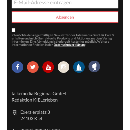
Ich möchte den regelmäßigen Newsletter der falkemedia GmbH & Co KG
erhalten und mich über aktuelle Produkte und Aktionen aus dem Verlag
informieren. Eine Abmeldung ist jederzeit kostenlos möglich. Weitere
Informationen finde ich in der
Datenschutzerklärung
.
falkemedia Regional GmbH
Redaktion KIELerleben
Exerzierplatz 3
24103 Kiel