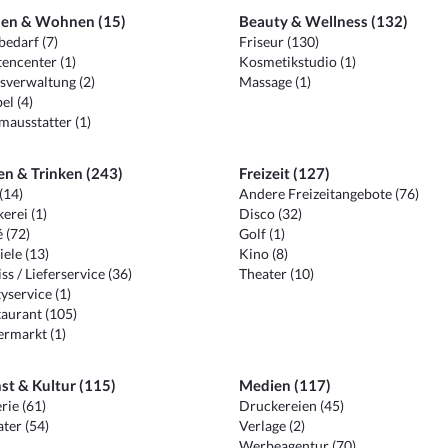
en & Wohnen (15)
Beauty & Wellness (132)
edarf (7)
Friseur (130)
encenter (1)
Kosmetikstudio (1)
sverwaltung (2)
Massage (1)
el (4)
ausstatter (1)
en & Trinken (243)
Freizeit (127)
(14)
Andere Freizeitangebote (76)
erei (1)
Disco (32)
 (72)
Golf (1)
iele (13)
Kino (8)
ss / Lieferservice (36)
Theater (10)
yservice (1)
aurant (105)
ermarkt (1)
st & Kultur (115)
Medien (117)
rie (61)
Druckereien (45)
ter (54)
Verlage (2)
Werbeagentur (70)