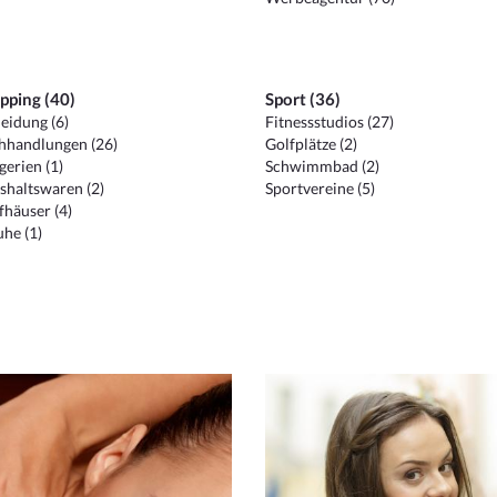
pping (40)
Sport (36)
eidung (6)
Fitnessstudios (27)
hhandlungen (26)
Golfplätze (2)
erien (1)
Schwimmbad (2)
shaltswaren (2)
Sportvereine (5)
häuser (4)
he (1)