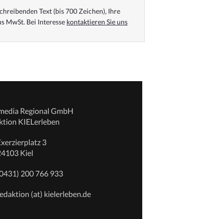
chreibenden Text (bis 700 Zeichen), Ihre
s MwSt. Bei Interesse
kontaktieren Sie uns
emedia Regional GmbH
ktion KIELerleben
xerzierplatz 3
24103 Kiel
(0431) 200 766 933
edaktion (at) kielerleben.de