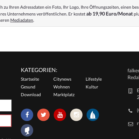
 zu Ihren Adressdaten ein Foto, Ihr Logo, Ihre Öffnungszeiten, einen bes
ab 19,90 Euro/Monat
res Unternehmens veröffentlichen. Er kostet
plu
nseren
Mediadaten
.
KATEGORIEN:
falk
Reda
Startseite
Citynews
Lifestyle
Gesund
Wohnen
Kultur
E
Download
Marktplatz
r