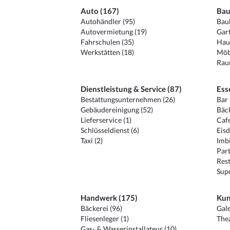
Auto (167)
Bau
Autohändler (95)
Baub
Autovermietung (19)
Gart
Fahrschulen (35)
Hau
Werkstätten (18)
Möb
Raum
Dienstleistung & Service (87)
Ess
Bestattungsunternehmen (26)
Bar 
Gebäudereinigung (52)
Bäck
Lieferservice (1)
Café
Schlüsseldienst (6)
Eisd
Taxi (2)
Imbi
Part
Rest
Sup
Handwerk (175)
Kun
Bäckerei (96)
Gale
Fliesenleger (1)
Thea
Gas- & Wasserinstallateur (10)