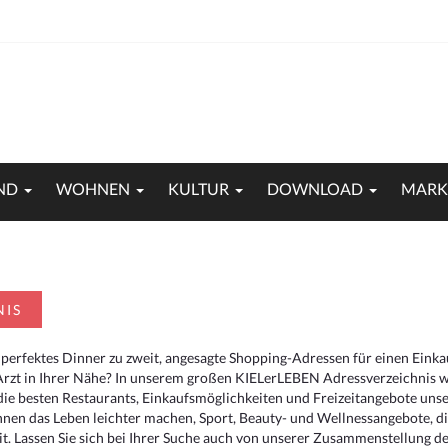
ND
WOHNEN
KULTUR
DOWNLOAD
MARK
NIS
 perfektes Dinner zu zweit, angesagte Shopping-Adressen für einen Eink
Arzt in Ihrer Nähe? In unserem großen KIELerLEBEN Adressverzeichnis we
r die besten Restaurants, Einkaufsmöglichkeiten und Freizeitangebote un
hnen das Leben leichter machen, Sport, Beauty- und Wellnessangebote, 
. Lassen Sie sich bei Ihrer Suche auch von unserer Zusammenstellung der