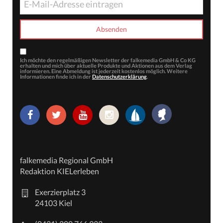
Ich möchte den regelmäßigen Newsletter der falkemedia GmbH & Co KG
erhalten und mich über aktuelle Produkte und Aktionen aus dem Verlag
informieren. Eine Abmeldung ist jederzeit kostenlos möglich. Weitere
Informationen finde ich in der
Datenschutzerklärung
.
falkemedia Regional GmbH
Redaktion KIELerleben
Exerzierplatz 3
24103 Kiel