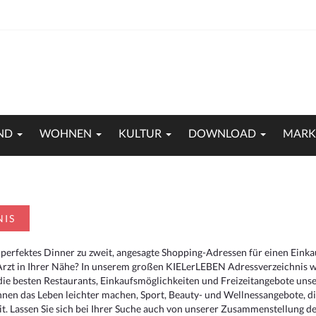
ND
WOHNEN
KULTUR
DOWNLOAD
MARK
NIS
 perfektes Dinner zu zweit, angesagte Shopping-Adressen für einen Eink
Arzt in Ihrer Nähe? In unserem großen KIELerLEBEN Adressverzeichnis we
r die besten Restaurants, Einkaufsmöglichkeiten und Freizeitangebote un
hnen das Leben leichter machen, Sport, Beauty- und Wellnessangebote, 
. Lassen Sie sich bei Ihrer Suche auch von unserer Zusammenstellung der