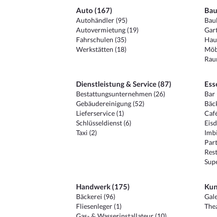
Auto (167)
Bau
Autohändler (95)
Baub
Autovermietung (19)
Gart
Fahrschulen (35)
Hau
Werkstätten (18)
Möb
Raum
Dienstleistung & Service (87)
Ess
Bestattungsunternehmen (26)
Bar 
Gebäudereinigung (52)
Bäck
Lieferservice (1)
Café
Schlüsseldienst (6)
Eisd
Taxi (2)
Imbi
Part
Rest
Sup
Handwerk (175)
Kun
Bäckerei (96)
Gale
Fliesenleger (1)
Thea
Gas- & Wasserinstallateur (10)