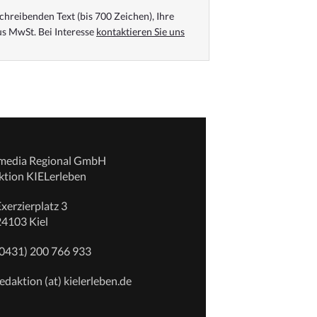
chreibenden Text (bis 700 Zeichen), Ihre
s MwSt. Bei Interesse
kontaktieren Sie uns
emedia Regional GmbH
ktion KIELerleben
xerzierplatz 3
24103 Kiel
(0431) 200 766 933
edaktion (at) kielerleben.de