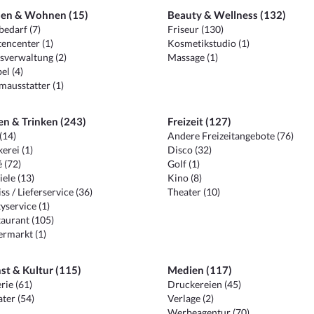
en & Wohnen (15)
Beauty & Wellness (132)
edarf (7)
Friseur (130)
encenter (1)
Kosmetikstudio (1)
sverwaltung (2)
Massage (1)
el (4)
ausstatter (1)
en & Trinken (243)
Freizeit (127)
(14)
Andere Freizeitangebote (76)
erei (1)
Disco (32)
 (72)
Golf (1)
iele (13)
Kino (8)
ss / Lieferservice (36)
Theater (10)
yservice (1)
aurant (105)
ermarkt (1)
st & Kultur (115)
Medien (117)
rie (61)
Druckereien (45)
ter (54)
Verlage (2)
Werbeagentur (70)