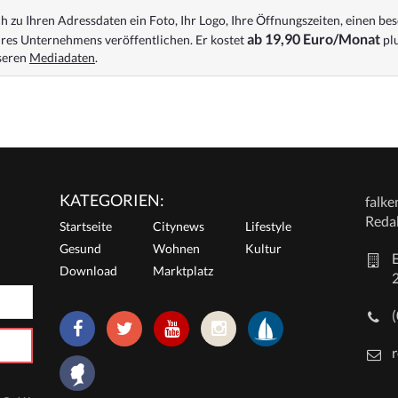
 zu Ihren Adressdaten ein Foto, Ihr Logo, Ihre Öffnungszeiten, einen bes
ab 19,90 Euro/Monat
res Unternehmens veröffentlichen. Er kostet
plu
nseren
Mediadaten
.
KATEGORIEN:
falk
Reda
Startseite
Citynews
Lifestyle
Gesund
Wohnen
Kultur
E
Download
Marktplatz
r