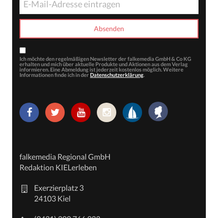
Ich möchte den regelmäßigen Newsletter der falkemedia GmbH & Co KG
erhalten und mich über aktuelle Produkte und Aktionen aus dem Verlag
informieren. Eine Abmeldung ist jederzeit kostenlos möglich. Weitere
Informationen finde ich in der
Datenschutzerklärung
.
falkemedia Regional GmbH
Redaktion KIELerleben
Exerzierplatz 3
24103 Kiel