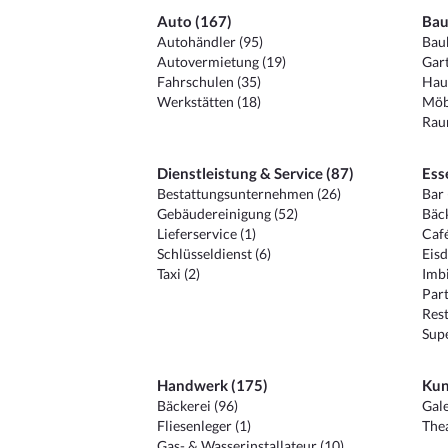
Auto (167)
Bau
Autohändler (95)
Baub
Autovermietung (19)
Gart
Fahrschulen (35)
Hau
Werkstätten (18)
Möb
Raum
Dienstleistung & Service (87)
Ess
Bestattungsunternehmen (26)
Bar 
Gebäudereinigung (52)
Bäck
Lieferservice (1)
Café
Schlüsseldienst (6)
Eisd
Taxi (2)
Imbi
Part
Rest
Sup
Handwerk (175)
Kun
Bäckerei (96)
Gale
Fliesenleger (1)
Thea
Gas- & Wasserinstallateur (10)