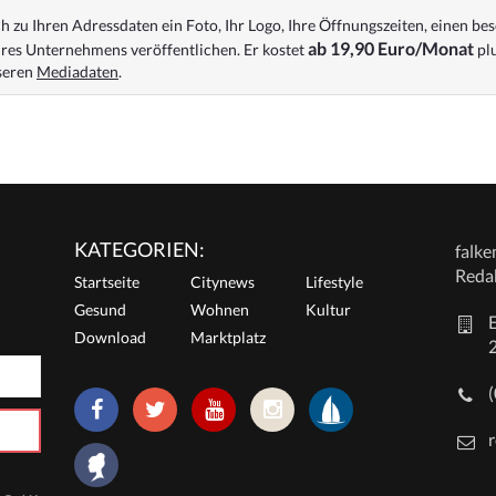
 zu Ihren Adressdaten ein Foto, Ihr Logo, Ihre Öffnungszeiten, einen bes
ab 19,90 Euro/Monat
res Unternehmens veröffentlichen. Er kostet
plu
nseren
Mediadaten
.
KATEGORIEN:
falk
Reda
Startseite
Citynews
Lifestyle
Gesund
Wohnen
Kultur
E
Download
Marktplatz
r