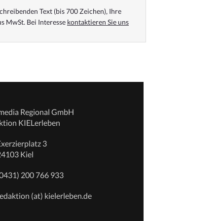
chreibenden Text (bis 700 Zeichen), Ihre
s MwSt. Bei Interesse
kontaktieren Sie uns
emedia Regional GmbH
ktion KIELerleben
xerzierplatz 3
24103 Kiel
(0431) 200 766 933
edaktion (at) kielerleben.de