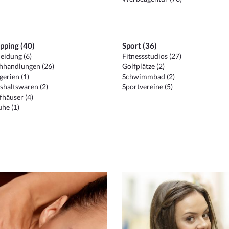
pping (40)
Sport (36)
eidung (6)
Fitnessstudios (27)
hhandlungen (26)
Golfplätze (2)
erien (1)
Schwimmbad (2)
shaltswaren (2)
Sportvereine (5)
häuser (4)
he (1)