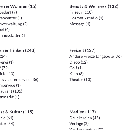
en & Wohnen (15)
Beauty & Wellness (132)
edarf (7)
Friseur (130)
encenter (1)
Kosmetikstudio (1)
sverwaltung (2)
Massage (1)
el (4)
ausstatter (1)
en & Trinken (243)
Freizeit (127)
(14)
Andere Freizeitangebote (76)
erei (1)
Disco (32)
 (72)
Golf (1)
iele (13)
Kino (8)
ss / Lieferservice (36)
Theater (10)
yservice (1)
aurant (105)
ermarkt (1)
st & Kultur (115)
Medien (117)
rie (61)
Druckereien (45)
ter (54)
Verlage (2)
Werbeagentur (70)