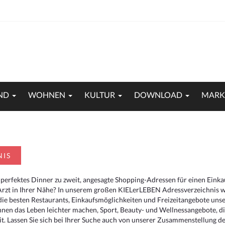
ND
WOHNEN
KULTUR
DOWNLOAD
MARK
NIS
 perfektes Dinner zu zweit, angesagte Shopping-Adressen für einen Eink
Arzt in Ihrer Nähe? In unserem großen KIELerLEBEN Adressverzeichnis we
r die besten Restaurants, Einkaufsmöglichkeiten und Freizeitangebote un
hnen das Leben leichter machen, Sport, Beauty- und Wellnessangebote, 
. Lassen Sie sich bei Ihrer Suche auch von unserer Zusammenstellung der