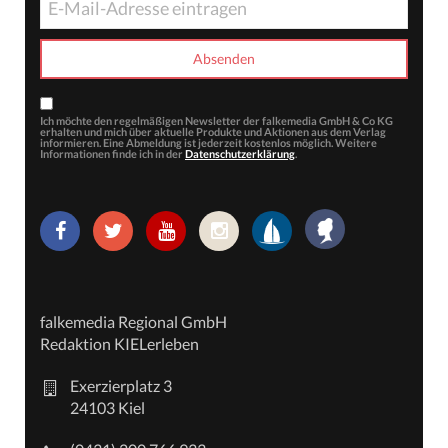
Ich möchte den regelmäßigen Newsletter der falkemedia GmbH & Co KG
erhalten und mich über aktuelle Produkte und Aktionen aus dem Verlag
informieren. Eine Abmeldung ist jederzeit kostenlos möglich. Weitere
Informationen finde ich in der
Datenschutzerklärung
.
falkemedia Regional GmbH
Redaktion KIELerleben
Exerzierplatz 3
24103 Kiel