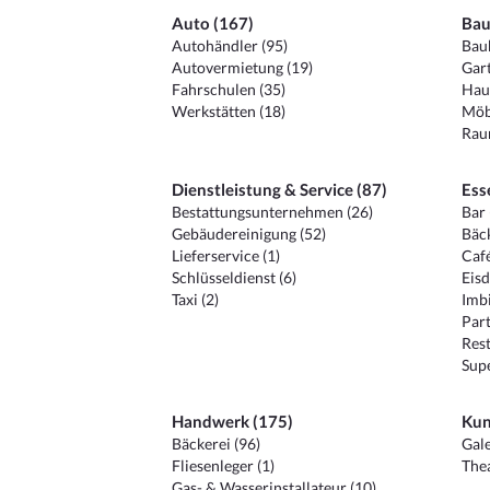
Auto (167)
Bau
Autohändler (95)
Baub
Autovermietung (19)
Gart
Fahrschulen (35)
Hau
Werkstätten (18)
Möb
Raum
Dienstleistung & Service (87)
Ess
Bestattungsunternehmen (26)
Bar 
Gebäudereinigung (52)
Bäck
Lieferservice (1)
Café
Schlüsseldienst (6)
Eisd
Taxi (2)
Imbi
Part
Rest
Sup
Handwerk (175)
Kun
Bäckerei (96)
Gale
Fliesenleger (1)
Thea
Gas- & Wasserinstallateur (10)