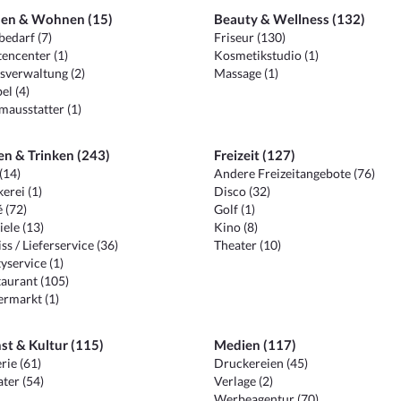
en & Wohnen (15)
Beauty & Wellness (132)
edarf (7)
Friseur (130)
encenter (1)
Kosmetikstudio (1)
sverwaltung (2)
Massage (1)
el (4)
ausstatter (1)
en & Trinken (243)
Freizeit (127)
(14)
Andere Freizeitangebote (76)
erei (1)
Disco (32)
 (72)
Golf (1)
iele (13)
Kino (8)
ss / Lieferservice (36)
Theater (10)
yservice (1)
aurant (105)
ermarkt (1)
st & Kultur (115)
Medien (117)
rie (61)
Druckereien (45)
ter (54)
Verlage (2)
Werbeagentur (70)