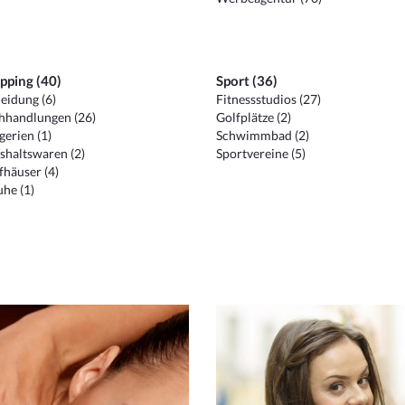
pping (40)
Sport (36)
eidung (6)
Fitnessstudios (27)
hhandlungen (26)
Golfplätze (2)
erien (1)
Schwimmbad (2)
shaltswaren (2)
Sportvereine (5)
häuser (4)
he (1)