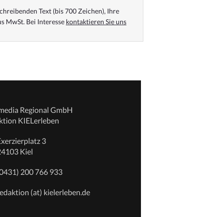
chreibenden Text (bis 700 Zeichen), Ihre
s MwSt. Bei Interesse
kontaktieren Sie uns
emedia Regional GmbH
ktion KIELerleben
xerzierplatz 3
24103 Kiel
(0431) 200 766 933
edaktion (at) kielerleben.de