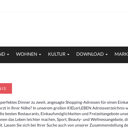
ND
WOHNEN
KULTUR
DOWNLOAD
MARK
NIS
 perfektes Dinner zu zweit, angesagte Shopping-Adressen für einen Eink
Arzt in Ihrer Nähe? In unserem großen KIELerLEBEN Adressverzeichnis we
r die besten Restaurants, Einkaufsmöglichkeiten und Freizeitangebote un
hnen das Leben leichter machen, Sport, Beauty- und Wellnessangebote, 
. Lassen Sie sich bei Ihrer Suche auch von unserer Zusammenstellung der