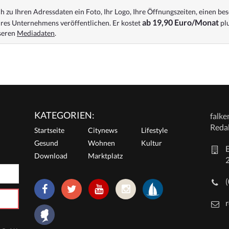
 zu Ihren Adressdaten ein Foto, Ihr Logo, Ihre Öffnungszeiten, einen bes
ab 19,90 Euro/Monat
res Unternehmens veröffentlichen. Er kostet
plu
nseren
Mediadaten
.
KATEGORIEN:
falk
Reda
Startseite
Citynews
Lifestyle
Gesund
Wohnen
Kultur
E
Download
Marktplatz
r