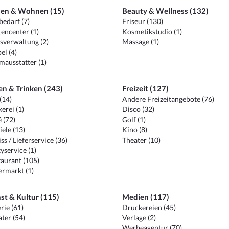
en & Wohnen (15)
Beauty & Wellness (132)
edarf (7)
Friseur (130)
encenter (1)
Kosmetikstudio (1)
sverwaltung (2)
Massage (1)
el (4)
ausstatter (1)
en & Trinken (243)
Freizeit (127)
(14)
Andere Freizeitangebote (76)
erei (1)
Disco (32)
 (72)
Golf (1)
iele (13)
Kino (8)
ss / Lieferservice (36)
Theater (10)
yservice (1)
aurant (105)
ermarkt (1)
st & Kultur (115)
Medien (117)
rie (61)
Druckereien (45)
ter (54)
Verlage (2)
Werbeagentur (70)