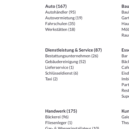
Auto (167)
Bau
Autohändler (95)
Baub
Autovermietung (19)
Gart
Fahrschulen (35)
Hau
Werkstätten (18)
Möb
Raum
Dienstleistung & Service (87)
Ess
Bestattungsunternehmen (26)
Bar 
Gebäudereinigung (52)
Bäck
Lieferservice (1)
Café
Schlüsseldienst (6)
Eisd
Taxi (2)
Imbi
Part
Rest
Sup
Handwerk (175)
Kun
Bäckerei (96)
Gale
Fliesenleger (1)
Thea
Gas- & Wasserinstallateur (10)