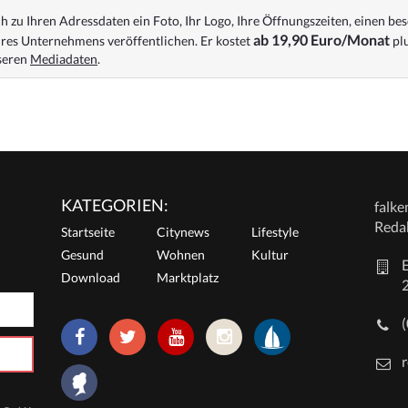
 zu Ihren Adressdaten ein Foto, Ihr Logo, Ihre Öffnungszeiten, einen bes
ab 19,90 Euro/Monat
res Unternehmens veröffentlichen. Er kostet
plu
nseren
Mediadaten
.
KATEGORIEN:
falk
Reda
Startseite
Citynews
Lifestyle
Gesund
Wohnen
Kultur
E
Download
Marktplatz
r