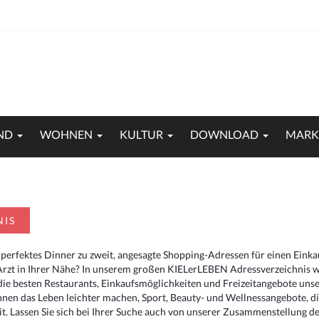
ND
WOHNEN
KULTUR
DOWNLOAD
MARK
NIS
 perfektes Dinner zu zweit, angesagte Shopping-Adressen für einen Eink
Arzt in Ihrer Nähe? In unserem großen KIELerLEBEN Adressverzeichnis we
r die besten Restaurants, Einkaufsmöglichkeiten und Freizeitangebote un
hnen das Leben leichter machen, Sport, Beauty- und Wellnessangebote, 
. Lassen Sie sich bei Ihrer Suche auch von unserer Zusammenstellung der