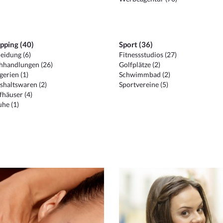
pping (40)
Sport (36)
eidung (6)
Fitnessstudios (27)
hhandlungen (26)
Golfplätze (2)
erien (1)
Schwimmbad (2)
shaltswaren (2)
Sportvereine (5)
häuser (4)
he (1)