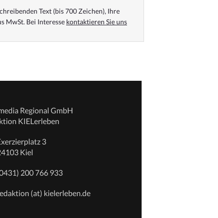
chreibenden Text (bis 700 Zeichen), Ihre
s MwSt. Bei Interesse
kontaktieren Sie uns
emedia Regional GmbH
ktion KIELerleben
xerzierplatz 3
24103 Kiel
(0431) 200 766 933
edaktion (at) kielerleben.de