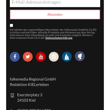
Ich möchte den regelmäßigen Newsletter der falkemedia GmbH & Co KG
erhalten und mich über aktuelle Produkte und Aktionen aus dem Verlag
informieren. Eine Abmeldung ist jederzeit kostenlos möglich. Weitere
Informationen finde ich in der
Datenschutzerklärung
.
falkemedia Regional GmbH
Redaktion KIELerleben
Exerzierplatz 3
24103 Kiel