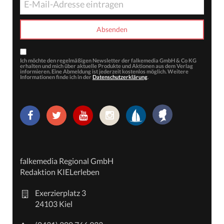
Ich möchte den regelmäßigen Newsletter der falkemedia GmbH & Co KG
erhalten und mich über aktuelle Produkte und Aktionen aus dem Verlag
informieren. Eine Abmeldung ist jederzeit kostenlos möglich. Weitere
Informationen finde ich in der
Datenschutzerklärung
.
falkemedia Regional GmbH
Redaktion KIELerleben
Exerzierplatz 3
24103 Kiel