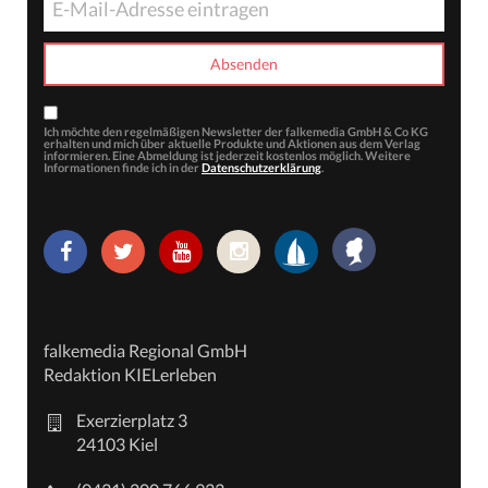
Ich möchte den regelmäßigen Newsletter der falkemedia GmbH & Co KG
erhalten und mich über aktuelle Produkte und Aktionen aus dem Verlag
informieren. Eine Abmeldung ist jederzeit kostenlos möglich. Weitere
Informationen finde ich in der
Datenschutzerklärung
.
falkemedia Regional GmbH
Redaktion KIELerleben
Exerzierplatz 3
24103 Kiel