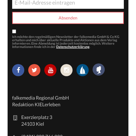
Ich möchte den regelmäßigen Newsletter der falkemedia GmbH & Co KG
erhalten und mich über aktuelle Produkte und Aktionen aus dem Verlag
informieren. Eine Abmeldung ist jederzeit kostenlos möglich. Weitere
Informationen finde ich in der
Datenschutzerklärung
.
falkemedia Regional GmbH
Redaktion KIELerleben
Exerzierplatz 3
24103 Kiel