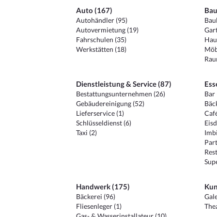
Auto (167)
Bau
Autohändler (95)
Baub
Autovermietung (19)
Gart
Fahrschulen (35)
Hau
Werkstätten (18)
Möb
Raum
Dienstleistung & Service (87)
Ess
Bestattungsunternehmen (26)
Bar 
Gebäudereinigung (52)
Bäck
Lieferservice (1)
Café
Schlüsseldienst (6)
Eisd
Taxi (2)
Imbi
Part
Rest
Sup
Handwerk (175)
Kun
Bäckerei (96)
Gale
Fliesenleger (1)
Thea
Gas- & Wasserinstallateur (10)