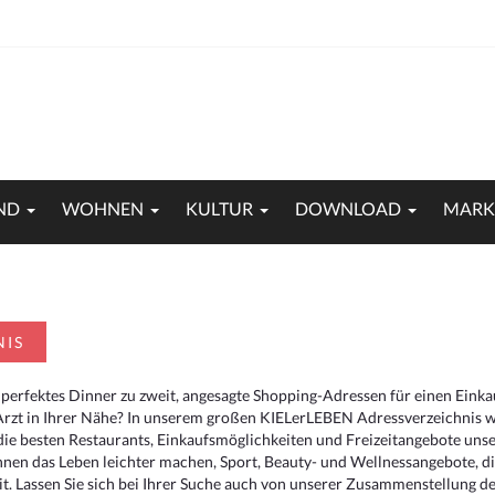
ND
WOHNEN
KULTUR
DOWNLOAD
MARK
NIS
 perfektes Dinner zu zweit, angesagte Shopping-Adressen für einen Eink
Arzt in Ihrer Nähe? In unserem großen KIELerLEBEN Adressverzeichnis we
r die besten Restaurants, Einkaufsmöglichkeiten und Freizeitangebote un
hnen das Leben leichter machen, Sport, Beauty- und Wellnessangebote, 
. Lassen Sie sich bei Ihrer Suche auch von unserer Zusammenstellung der