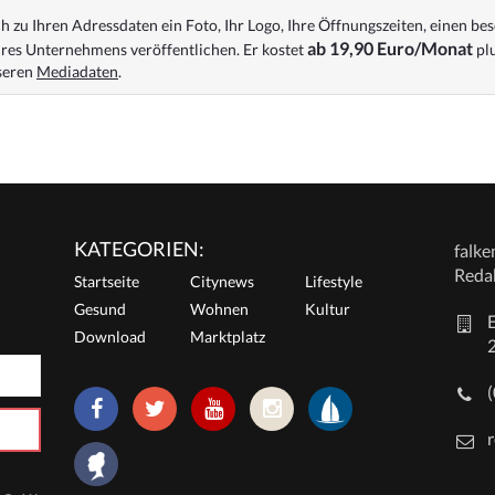
 zu Ihren Adressdaten ein Foto, Ihr Logo, Ihre Öffnungszeiten, einen bes
ab 19,90 Euro/Monat
res Unternehmens veröffentlichen. Er kostet
plu
nseren
Mediadaten
.
KATEGORIEN:
falk
Reda
Startseite
Citynews
Lifestyle
Gesund
Wohnen
Kultur
E
Download
Marktplatz
r