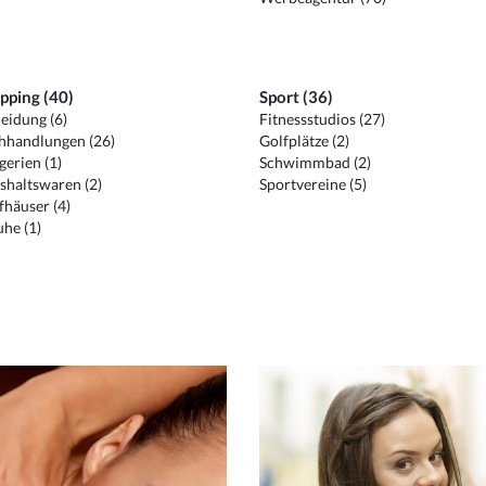
pping (40)
Sport (36)
eidung (6)
Fitnessstudios (27)
hhandlungen (26)
Golfplätze (2)
erien (1)
Schwimmbad (2)
shaltswaren (2)
Sportvereine (5)
häuser (4)
he (1)