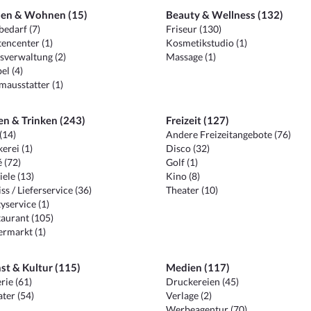
en & Wohnen (15)
Beauty & Wellness (132)
edarf (7)
Friseur (130)
encenter (1)
Kosmetikstudio (1)
sverwaltung (2)
Massage (1)
el (4)
ausstatter (1)
en & Trinken (243)
Freizeit (127)
(14)
Andere Freizeitangebote (76)
erei (1)
Disco (32)
 (72)
Golf (1)
iele (13)
Kino (8)
ss / Lieferservice (36)
Theater (10)
yservice (1)
aurant (105)
ermarkt (1)
st & Kultur (115)
Medien (117)
rie (61)
Druckereien (45)
ter (54)
Verlage (2)
Werbeagentur (70)