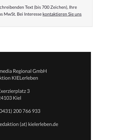
chreibenden Text (bis 700 Zeichen), Ihre
s MwSt. Bei Interesse
kontaktieren Sie uns
emedia Regional GmbH
ktion KIELerleben
xerzierplatz 3
24103 Kiel
(0431) 200 766 933
edaktion (at) kielerleben.de