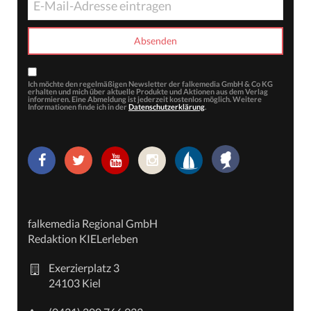
Ich möchte den regelmäßigen Newsletter der falkemedia GmbH & Co KG
erhalten und mich über aktuelle Produkte und Aktionen aus dem Verlag
informieren. Eine Abmeldung ist jederzeit kostenlos möglich. Weitere
Informationen finde ich in der
Datenschutzerklärung
.
falkemedia Regional GmbH
Redaktion KIELerleben
Exerzierplatz 3
24103 Kiel