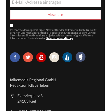
Ich möchte den regelmäßigen Newsletter der falkemedia GmbH & Co KG
erhalten und mich über aktuelle Produkte und Aktionen aus dem Verlag
informieren. Eine Abmeldung ist jederzeit kostenlos möglich. Weitere
Informationen finde ich in der
Datenschutzerklärung
.
falkemedia Regional GmbH
Redaktion KIELerleben
Exerzierplatz 3
24103 Kiel