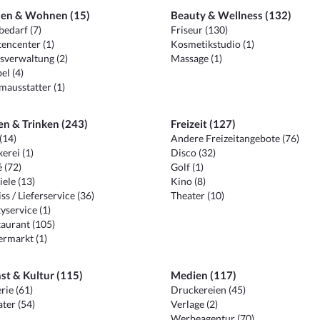
en & Wohnen (15)
Beauty & Wellness (132)
edarf (7)
Friseur (130)
encenter (1)
Kosmetikstudio (1)
sverwaltung (2)
Massage (1)
el (4)
ausstatter (1)
en & Trinken (243)
Freizeit (127)
(14)
Andere Freizeitangebote (76)
erei (1)
Disco (32)
 (72)
Golf (1)
iele (13)
Kino (8)
ss / Lieferservice (36)
Theater (10)
yservice (1)
aurant (105)
ermarkt (1)
st & Kultur (115)
Medien (117)
rie (61)
Druckereien (45)
ter (54)
Verlage (2)
Werbeagentur (70)