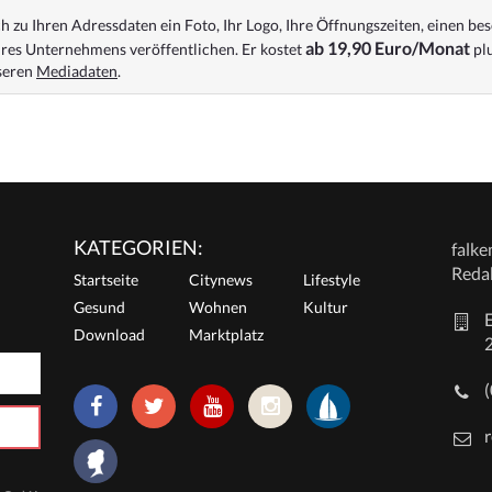
 zu Ihren Adressdaten ein Foto, Ihr Logo, Ihre Öffnungszeiten, einen bes
ab 19,90 Euro/Monat
res Unternehmens veröffentlichen. Er kostet
plu
nseren
Mediadaten
.
KATEGORIEN:
falk
Reda
Startseite
Citynews
Lifestyle
Gesund
Wohnen
Kultur
E
Download
Marktplatz
r