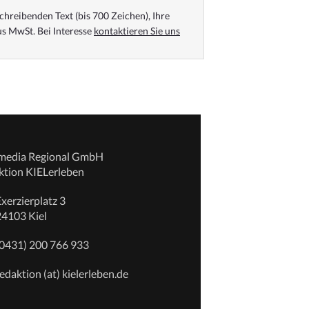
chreibenden Text (bis 700 Zeichen), Ihre
s MwSt. Bei Interesse
kontaktieren Sie uns
emedia Regional GmbH
ktion KIELerleben
xerzierplatz 3
24103 Kiel
(0431) 200 766 933
edaktion (at) kielerleben.de