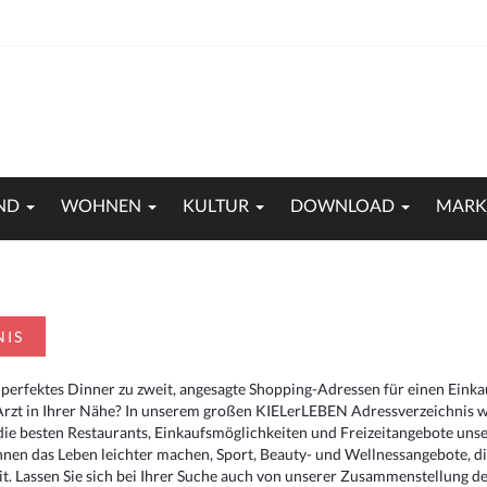
ND
WOHNEN
KULTUR
DOWNLOAD
MARK
NIS
 perfektes Dinner zu zweit, angesagte Shopping-Adressen für einen Eink
Arzt in Ihrer Nähe? In unserem großen KIELerLEBEN Adressverzeichnis we
r die besten Restaurants, Einkaufsmöglichkeiten und Freizeitangebote un
hnen das Leben leichter machen, Sport, Beauty- und Wellnessangebote, 
. Lassen Sie sich bei Ihrer Suche auch von unserer Zusammenstellung der