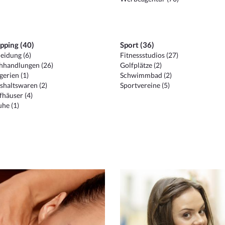
pping (40)
Sport (36)
eidung (6)
Fitnessstudios (27)
hhandlungen (26)
Golfplätze (2)
erien (1)
Schwimmbad (2)
shaltswaren (2)
Sportvereine (5)
häuser (4)
he (1)