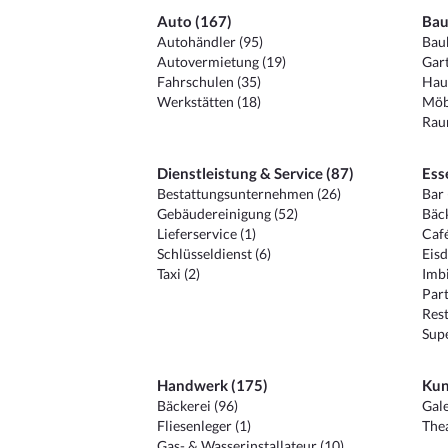
Auto (167)
Bau
Autohändler (95)
Baub
Autovermietung (19)
Gart
Fahrschulen (35)
Hau
Werkstätten (18)
Möb
Raum
Dienstleistung & Service (87)
Ess
Bestattungsunternehmen (26)
Bar 
Gebäudereinigung (52)
Bäck
Lieferservice (1)
Café
Schlüsseldienst (6)
Eisd
Taxi (2)
Imbi
Part
Rest
Sup
Handwerk (175)
Kun
Bäckerei (96)
Gale
Fliesenleger (1)
Thea
Gas- & Wasserinstallateur (10)