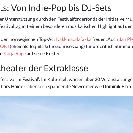
ts: Von Indie-Pop bis DJ-Sets
 der Unterstützung durch den Festivalförderfonds der Initiative M
 Festivaltag mit einem besonderen musikalischen Highlight auf der
 den norwegischen Top-Act
Kakkmaddafakka
freuen. Auch
Jan Pl
 ON!
(ehemals Tequila & the Sunrise Gang) für ordentlich Stimmu
nd
Katja Ruge
auf seine Kosten.
theater der Extraklasse
estival im Festival“. Im Kulturzelt warten über 20 Veranstaltunge
d
Lars Haider
, aber auch spannende Newcomer wie
Dominik Bloh
.