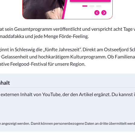
 sein Gesamtprogramm veröffentlicht und verspricht acht Tage vo
kmaddafakka und jede Menge Förde-Feeling.
nnt in Schleswig die „fünfte Jahreszeit“. Direkt am Ostseefjord S
er Gelassenheit und hochkarätigem Kulturprogramm. Ob Familien
ve Feelgood-Festival für unsere Region.
halt
n externen Inhalt von YouTube, der den Artikel ergänzt. Du kannst 
lte angezeigt werden. Damit können personenbezogene Daten an dritte übermittelt wer