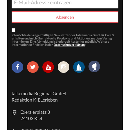
Ich möchte den regelmäßigen Newsletter der falkemedia GmbH & Co KG
erhalten und mich über aktuelle Produkte und Aktionen aus dem Verlag
informieren. Eine Abmeldung ist jederzeit kostenlos möglich. Weitere
Informationen finde ich in der
Datenschutzerklärung
.
falkemedia Regional GmbH
Redaktion KIELerleben
Exerzierplatz 3
24103 Kiel