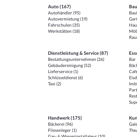
Auto (167)
Bau
Autohändler (95)
Baub
Autovermietung (19)
Gart
Fahrschulen (35)
Hau
Werkstätten (18)
Möb
Raum
Dienstleistung & Service (87)
Ess
Bestattungsunternehmen (26)
Bar 
Gebäudereinigung (52)
Bäck
Lieferservice (1)
Café
Schlüsseldienst (6)
Eisd
Taxi (2)
Imbi
Part
Rest
Sup
Handwerk (175)
Kun
Bäckerei (96)
Gale
Fliesenleger (1)
Thea
Gas- & Wasserinstallateur (10)