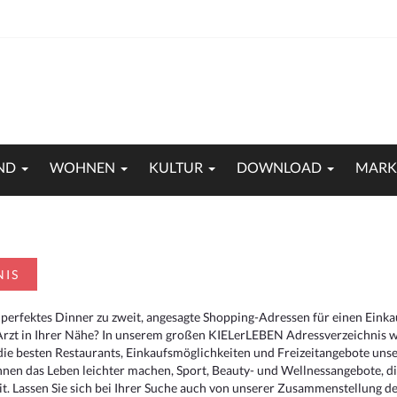
ND
WOHNEN
KULTUR
DOWNLOAD
MARK
NIS
 perfektes Dinner zu zweit, angesagte Shopping-Adressen für einen Eink
Arzt in Ihrer Nähe? In unserem großen KIELerLEBEN Adressverzeichnis we
r die besten Restaurants, Einkaufsmöglichkeiten und Freizeitangebote un
hnen das Leben leichter machen, Sport, Beauty- und Wellnessangebote, 
. Lassen Sie sich bei Ihrer Suche auch von unserer Zusammenstellung der