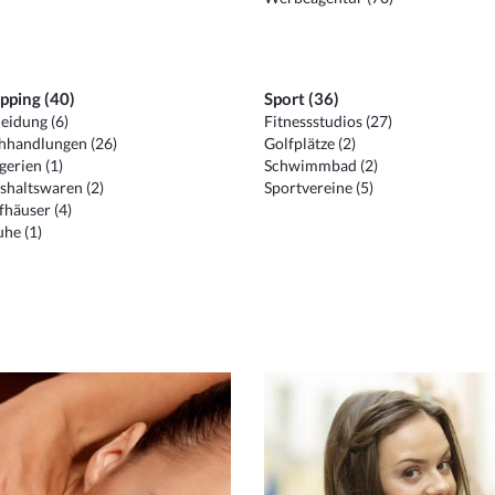
pping (40)
Sport (36)
eidung (6)
Fitnessstudios (27)
hhandlungen (26)
Golfplätze (2)
erien (1)
Schwimmbad (2)
shaltswaren (2)
Sportvereine (5)
häuser (4)
he (1)