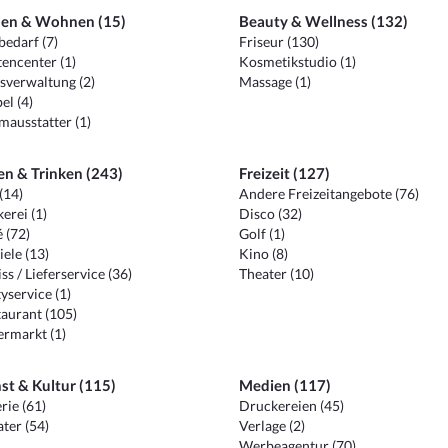
en & Wohnen (15)
Beauty & Wellness (132)
edarf (7)
Friseur (130)
encenter (1)
Kosmetikstudio (1)
sverwaltung (2)
Massage (1)
el (4)
ausstatter (1)
en & Trinken (243)
Freizeit (127)
(14)
Andere Freizeitangebote (76)
erei (1)
Disco (32)
 (72)
Golf (1)
iele (13)
Kino (8)
ss / Lieferservice (36)
Theater (10)
yservice (1)
aurant (105)
ermarkt (1)
st & Kultur (115)
Medien (117)
rie (61)
Druckereien (45)
ter (54)
Verlage (2)
Werbeagentur (70)