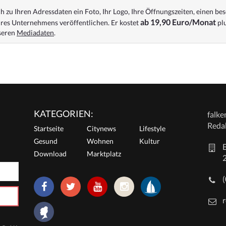
 zu Ihren Adressdaten ein Foto, Ihr Logo, Ihre Öffnungszeiten, einen bes
ab 19,90 Euro/Monat
res Unternehmens veröffentlichen. Er kostet
plu
nseren
Mediadaten
.
KATEGORIEN:
falk
Reda
Startseite
Citynews
Lifestyle
Gesund
Wohnen
Kultur
E
Download
Marktplatz
r