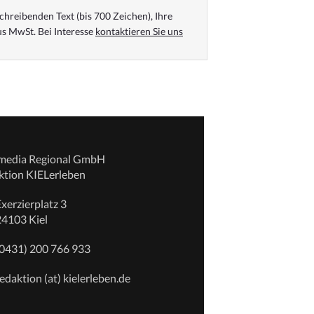
chreibenden Text (bis 700 Zeichen), Ihre
s MwSt. Bei Interesse
kontaktieren Sie uns
emedia Regional GmbH
ktion KIELerleben
xerzierplatz 3
24103 Kiel
(0431) 200 766 933
edaktion (at) kielerleben.de