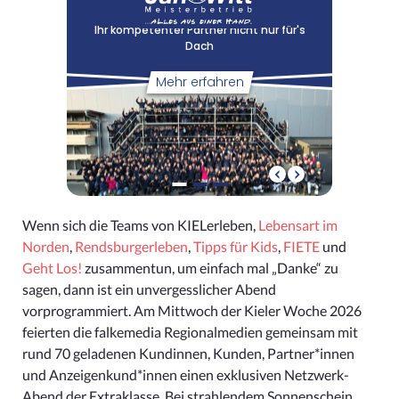
Wenn sich die Teams von KIELerleben,
Lebensart im
Norden
,
Rendsburgerleben
,
Tipps für Kids
,
FIETE
und
Geht Los!
zusammentun, um einfach mal „Danke“ zu
sagen, dann ist ein unvergesslicher Abend
vorprogrammiert. Am Mittwoch der Kieler Woche 2026
feierten die falkemedia Regionalmedien gemeinsam mit
rund 70 geladenen Kundinnen, Kunden, Partner*innen
und Anzeigenkund*innen einen exklusiven Netzwerk-
Abend der Extraklasse. Bei strahlendem Sonnenschein