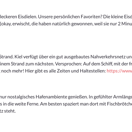
g leckeren Eisdielen. Unsere persönlichen Favoriten? Die kleine Eis
 (okay, erwischt, die haben natürlich gewonnen, weil sie nur 2 Min
and. Kiel verfügt über ein gut ausgebautes Nahverkehrsnetz und 
inem Strand zum nächsten. Versprochen: Auf dem Schiff, mit der 
noch mehr! Hier gibt es alle Zeiten und Haltestellen:
https://www.
t nur nostalgisches Hafenambiente genießen. In gefühlter Armläng
us in die weite Ferne. Am besten spaziert man dort mit Fischbrötc
z steht.