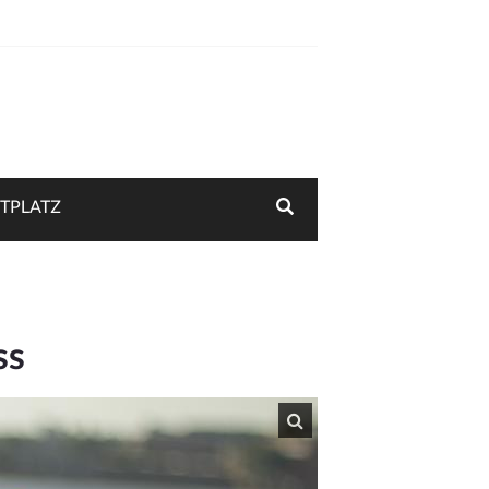
TPLATZ
ss