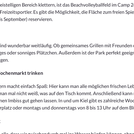
stelligen Bereich klettern, ist das Beachvolleyballfeld im Camp 2
Freizeitsportler. Es gibt die Möglichkeit, die Fläche zum freien Spi
bis September) reservieren.
ind wunderbar weitläufig. Ob gemeinsames Grillen mit Freunden 
ges oder sonniges Plätzchen. Außerdem ist der Park perfekt geei
ngen.
Wochenmarkt trinken
rn macht einfach Spaß: Hier kann man alle möglichen frischen Le
n man mal nicht weiß, was auf den Tisch kommt. Anschließend kan
inen Imbiss gut gehen lassen. In und um Kiel gibt es zahlreiche 
rplatz oder montags und donnerstags von 8 bis 13 Uhr auf dem Bl
g
ns alle, dass wir zwischendurch mal ins Wasser hüpfen können, ohn