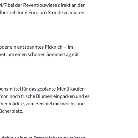
4/7 bei der Reventlouwiese direkt an der
elbetrieb für 6 Euro pro Stunde zu mieten.
oder ein entspanntes Picknick – im
gnet, um einen schönen Sommertag mit
bensmittel für das geplante Menü kaufen
n man noch frische Blumen einpacken und es
Wochenmärkte, zum Beispiel mittwochs und
ücherplatz.
e dafür weit zum Strand fahren zu müssen.