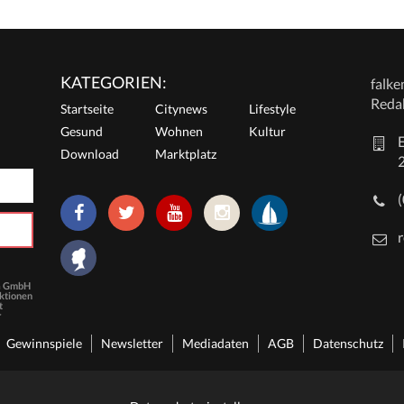
KATEGORIEN:
falk
Reda
Startseite
Citynews
Lifestyle
Gesund
Wohnen
Kultur
E
Download
Marktplatz
r
ia GmbH
Aktionen
t
r
Gewinnspiele
Newsletter
Mediadaten
AGB
Datenschutz