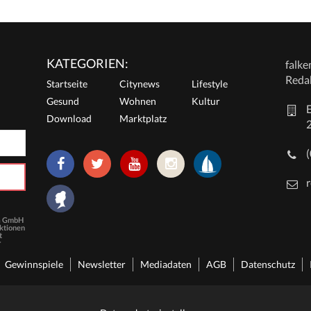
KATEGORIEN:
falk
Reda
Startseite
Citynews
Lifestyle
Gesund
Wohnen
Kultur
E
Download
Marktplatz
r
ia GmbH
Aktionen
t
r
Gewinnspiele
Newsletter
Mediadaten
AGB
Datenschutz